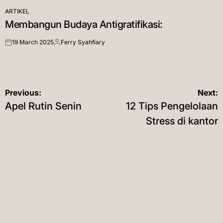
ARTIKEL
POSTED
Membangun Budaya Antigratifikasi:
IN
19 March 2025
Ferry Syahfiary
on
Posted
by
Post
Previous:
Next:
Apel Rutin Senin
12 Tips Pengelolaan
navigation
Stress di kantor