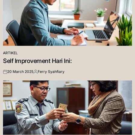
ARTIKEL
POSTED
Self Improvement Hari Ini:
IN
20 March 2025
Ferry Syahfiary
on
Posted
by