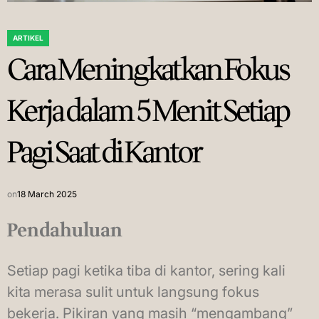
ARTIKEL
POSTED
Cara Meningkatkan Fokus
IN
Kerja dalam 5 Menit Setiap
Pagi Saat di Kantor
on
18 March 2025
Pendahuluan
Setiap pagi ketika tiba di kantor, sering kali
kita merasa sulit untuk langsung fokus
bekerja. Pikiran yang masih “mengambang”