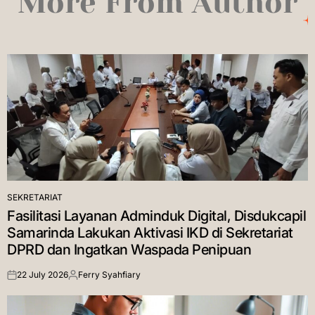
More From Author
SEKRETARIAT
POSTED
Fasilitasi Layanan Adminduk Digital, Disdukcapil
IN
Samarinda Lakukan Aktivasi IKD di Sekretariat
DPRD dan Ingatkan Waspada Penipuan
22 July 2026
Ferry Syahfiary
on
Posted
by