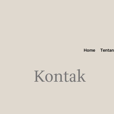
Skip
to
content
Home
Tenta
Kontak